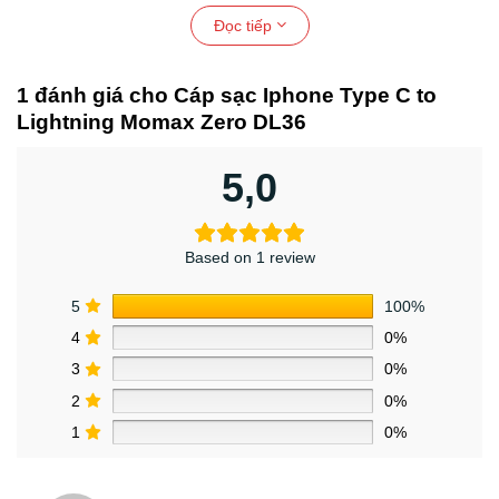
với iPhone của bạn và trải nghiệm sự tiện lợi và liền mạch
Đọc tiếp
khi sạc.
1 đánh giá cho
Cáp sạc Iphone Type C to
Lightning Momax Zero DL36
5,0
Based on 1 review
5
100%
4
0%
Thiết Kế Dễ Dàng Phù Hợp Cho Việc Sạc Tiện Lợi
3
0%
2
0%
Được Xây Dựng Để Bền Bỉ, Thiết Kế Để Chịu
1
0%
Đựng
Cáp sạc Iphone Type C to Lightning Momax Zero DL36