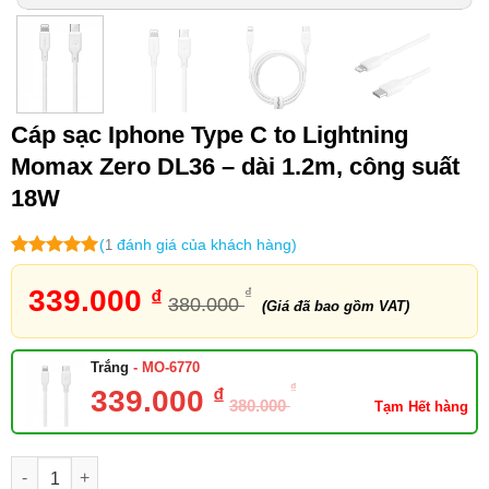
Tương thích
: Tương thích với nhiều
thiết bị Apple và sạc nhanh 3A.
Cáp sạc Iphone Type C to Lightning
Momax Zero DL36 – dài 1.2m, công suất
18W
(
đánh giá của khách hàng)
1
5
1
trên 5
dựa trên
339.000
₫
₫
380.000
đánh giá
(Giá đã bao gồm VAT)
- MO-6770
Trắng
₫
₫
339.000
380.000
Tạm Hết hàng
Cáp sạc Iphone Type C to Lightning Momax Zero DL36 số lượn