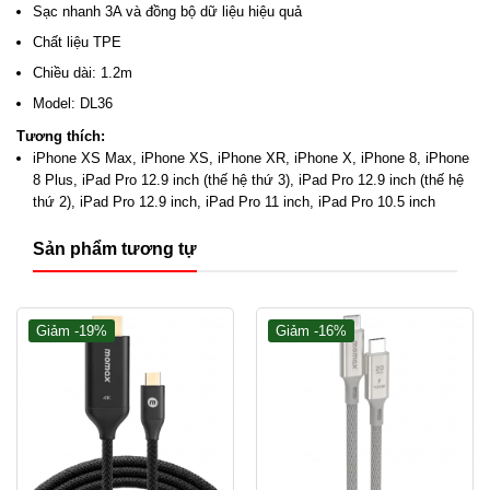
3), iPad Pro 12.9 inch (thế hệ thứ 2), iPad Pro 12.9 inch,
Sạc nhanh 3A và đồng bộ dữ liệu hiệu quả
iPad Pro 11 inch, và iPad Pro 10.5 inch.
Chất liệu TPE
Chiều dài: 1.2m
Hãy sở hữu ngay cáp sạc Iphone chính hãng Momax Zero
Model: DL36
DL36 ngay tại Momax Việt Nam để được những ưu đãi
khủng cùng chế độ bảo hành 1 đổi 1 trong 12 tháng.
Tương thích:
iPhone XS Max, iPhone XS, iPhone XR, iPhone X, iPhone 8, iPhone
8 Plus, iPad Pro 12.9 inch (thế hệ thứ 3), iPad Pro 12.9 inch (thế hệ
thứ 2), iPad Pro 12.9 inch, iPad Pro 11 inch, iPad Pro 10.5 inch
THÔNG TIN LIÊN HỆ
CÔNG TY TNHH ZACOM VIỆT
Sản phẩm tương tự
NAM
Nhà phân phối UGREEN · CUKTECH · EDIFIER · JISULIFE ·
YOOBAO · TRONSMART · TRUSMI
Giảm -19%
Giảm -16%
CHI NHÁNH
Chi nhánh TP.HCM
284–286 Bình Lợi, P. Bình Lợi Trung, TP.HCM
Showroom