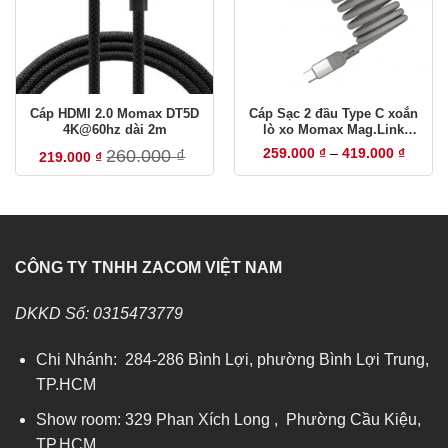
Cáp HDMI 2.0 Momax DT5D
Cáp Sạc 2 đầu Type C xoắn
4K@60hz dài 2m
lò xo Momax Mag.Link
100W
Khoản
260.000
₫
259.000
₫
–
419.000
₫
219.000
₫
giá:
từ
259.00
đến
419.00
CÔNG TY TNHH ZACOM VIỆT NAM
DKKD Số: 0315473779
Chi Nhánh: 284-286 Bình Lợi, phường Bình Lợi Trung,
TP.HCM
Show room: 329 Phan Xích Long , Phường Cầu Kiệu,
TP.HCM