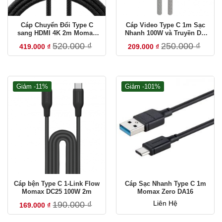
329 Phan Xích Long, P. Cầu Kiệu, TP.HCM
Hà Nội
Số 18, BT2 Bán Đảo Linh Đàm, P. Hoàng Liệt, Hà Nội
Cáp Chuyển Đổi Type C
Cáp Video Type C 1m Sạc
sang HDMI 4K 2m Momax
Nhanh 100W và Truyền Dữ
DT3
Liệu 20Gbps Momax DC31
520.000
₫
250.000
₫
419.000
₫
209.000
₫
HOTLINE
UGREEN
0835 33 48 33
Giảm -11%
Giảm -101%
EDIFIER · JISULIFE & các thương hiệu khác
0834 33 48 33
TRUNG TÂM BẢO HÀNH
Khu vực Hồ Chí Minh
Số 21 Đào Duy Anh, P. Đức Nhuận, TP.HCM ·
0858 334
833
T2–T7 · 8:00–12:00 & 13:30–17:30
Cáp bện Type C 1-Link Flow
Cáp Sạc Nhanh Type C 1m
Momax DC25 100W 2m
Momax Zero DA16
Khu vực Hà Nội
190.000
₫
Liên Hệ
169.000
₫
BT2 – Ô 18, Bán Đảo Linh Đàm, P. Hoàng Liệt, Hà Nội ·
0888 334 833