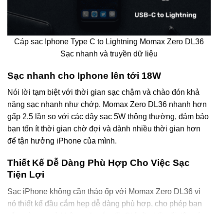
Cáp sạc Iphone Type C to Lightning Momax Zero DL36
Sạc nhanh và truyền dữ liệu
Sạc nhanh cho Iphone lên tới 18W
Nói lời tạm biệt với thời gian sạc chậm và chào đón khả
năng sạc nhanh như chớp. Momax Zero DL36 nhanh hơn
gấp 2,5 lần so với các dây sạc 5W thông thường, đảm bảo
bạn tốn ít thời gian chờ đợi và dành nhiều thời gian hơn
để tận hưởng iPhone của mình.
Thiết Kế Dễ Dàng Phù Hợp Cho Việc Sạc
Tiện Lợi
Sạc iPhone không cần tháo ốp với Momax Zero DL36 vì
nó thiết kế đầu cắm hẹp dễ dàng phù hợp, cho phép bạn
cắm và sạc mà không gặp rắc rối. Chỉ cần kết nối dây cáp