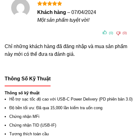
được thiết kế với đầu nối tích hợp để có độ bền cao, đảm
bạn bạn sử dụng thoải mái với các hành động như uốn
Được xếp
Khách hàng
–
07/04/2024
hạng
5
5
gập của việc sạc hàng ngày.
Một sản phẩm tuyệt vời!
sao
Dây TPE linh hoạt giúp dễ dàng lưu trữ và mang theo,
(0)
(0)
trong khi dây chống gãy bằng nylon bên trong đã vượt qua
Chỉ những khách hàng đã đăng nhập và mua sản phẩm
hơn 15.000 lần kiểm tra uốn cong, đảm bảo hiệu suất lâu
này mới có thể đưa ra đánh giá.
dài.
Chứng Nhận MFi và Tương Thích
Thông Số Kỹ Thuật
Hãy yên tâm rằng Dây Sạc Momax Zero DL36 Lightning đã
được chứng nhận MFi và USB-IF, cung cấp cho bạn độ tin
Thông số kỹ thuật
cậy và tương thích cao nhất.
Hỗ trợ sạc tốc độ cao với USB-C Power Delivery (PD phiên bản 3.0)
Độ bền tối ưu: Đã qua 15,000 lần kiểm tra uốn cong
Momax DL36 tương thích với nhiều sản phẩm của Apple,
Chứng nhận MFi
bao gồm iPhone XS Max, iPhone XS, iPhone XR, iPhone
X, iPhone 8 và iPhone 8 Plus. Ngoài ra, nó còn tương
Chứng nhận TID (USB-IF)
thích với các mẫu iPad như iPad Pro 12.9 inch (thế hệ thứ
Tương thích toàn cầu