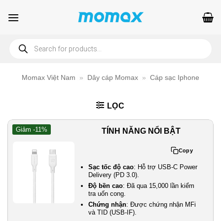
Bỏ
qua
nội
Products
dung
search
Momax Việt Nam
»
Dây cáp Momax
»
Cáp sạc Iphone
LỌC
Giảm -11%
TÍNH NĂNG NỔI BẬT
Copy
Sạc tốc độ cao
: Hỗ trợ USB-C Power
Delivery (PD 3.0).
Độ bền cao
: Đã qua 15,000 lần kiểm
tra uốn cong.
Chứng nhận
: Được chứng nhận MFi
và TID (USB-IF).