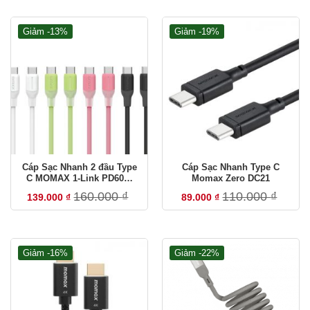
T2–T7 · 8:00–12:00 & 13:30–17:30
Giảm -13%
Giảm -19%
Xem thời hạn bảo hành theo thương hiệu
ZACOM Việt Nam — Nhà phân phối chính hãng
Cập nhập tháng 07/2026
Cáp Sạc Nhanh 2 đầu Type
Cáp Sạc Nhanh Type C
C MOMAX 1-Link PD60W
Momax Zero DC21
DC23 dài 1.2m
160.000
₫
110.000
₫
139.000
₫
89.000
₫
Giảm -16%
Giảm -22%