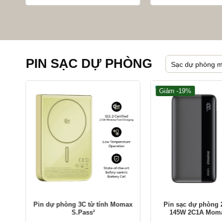
giá:
từ
629.000 ₫
đến
649.000 ₫
PIN SẠC DỰ PHÒNG
Sạc dự phòng 
Giảm -19%
+
+
Pin dự phòng 3C từ tính Momax
Pin sạc dự phòng
S.Pass²
145W 2C1A Moma