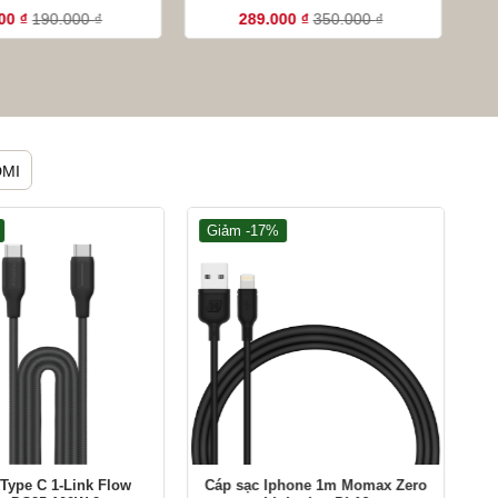
000
₫
190.000
₫
289.000
₫
350.000
₫
DMI
Giảm -17%
G
+
+
Type C 1-Link Flow
Cáp sạc Iphone 1m Momax Zero
Cá