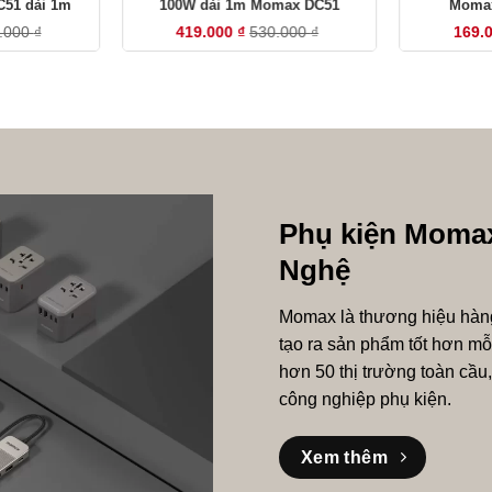
51 dài 1m
100W dài 1m Momax DC51
Momax
.000
₫
419.000
₫
530.000
₫
169.
Phụ kiện Momax
Nghệ
Momax là thương hiệu hàng 
tạo ra sản phẩm tốt hơn mỗ
hơn 50 thị trường toàn cầu
công nghiệp phụ kiện.
Xem thêm