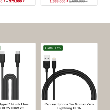
Khoảng
00
₫
–
979.000
₫
1.369.000
₫
1.600.000
₫
giá:
từ
620.000 ₫
đến
979.000 ₫
Giảm -17%
G
+
+
Type C 1-Link Flow
Cáp sạc Iphone 1m Momax Zero
Cá
 DC25 100W 2m
Lightning DL16