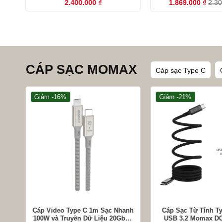
2.400.000
₫
1.869.000
₫
2.3
CÁP SẠC MOMAX
Cáp sạc Type C
Giảm -16%
Giảm -21%
+
+
Cáp Video Type C 1m Sạc Nhanh
Cáp Sạc Từ Tính T
100W và Truyền Dữ Liệu 20Gbps
USB 3.2 Momax DC