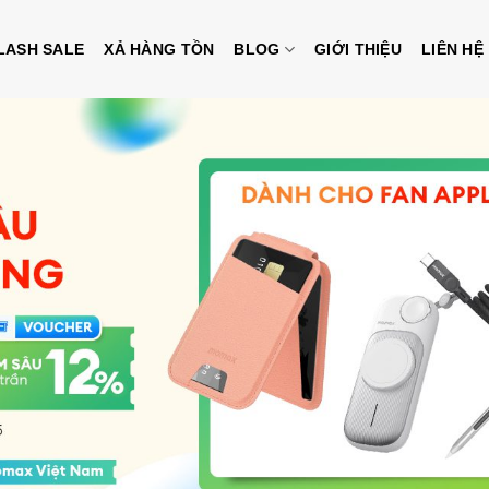
LASH SALE
XẢ HÀNG TỒN
BLOG
GIỚI THIỆU
LIÊN HỆ