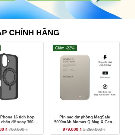
ẤP CHÍNH HÃNG
Giảm -22%
G
+
+
iPhone 16 tích hợp
Pin sạc dự phòng MagSafe
Dâ
 chân đế xoay 360
5000mAh Momax Q.Mag X Gen 2
ax MRAP24S
IP116A
000
₫
700.000
₫
979.000
₫
1.250.000
₫