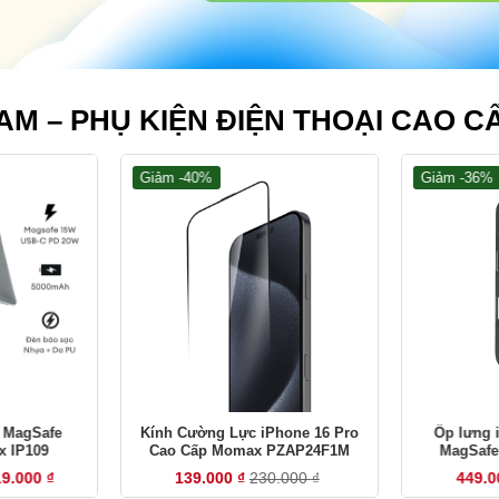
AM – PHỤ KIỆN ĐIỆN THOẠI CAO C
Giảm -40%
Giảm -36%
+
+
 MagSafe
Kính Cường Lực iPhone 16 Pro
Ốp lưng 
 IP109
Cao Cấp Momax PZAP24F1M
MagSafe
Mom
Khoảng
19.000
₫
139.000
₫
230.000
₫
449.
giá: