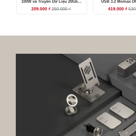
100W và Truyền Dữ Liệu 20Gbps
USB 3.2 Momax DC
Momax DC31
209.000
₫
250.000
₫
419.000
₫
530