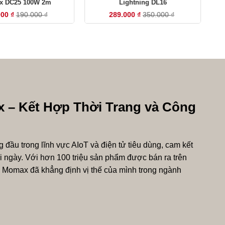
 DC25 100W 2m
Lightning DL16
000
₫
190.000
₫
289.000
₫
350.000
₫
 – Kết Hợp Thời Trang và Công
đầu trong lĩnh vực AIoT và điện tử tiêu dùng, cam kết
i ngày. Với hơn 100 triệu sản phẩm được bán ra trên
, Momax đã khẳng định vị thế của mình trong ngành