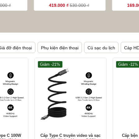
.000
₫
419.000
₫
530.000
₫
169.
Giá đỡ điện thoại
Phụ kiện điện thoại
Củ sạc du lịch
Cáp H
Giảm -21%
Giảm -11%
+
+
ype C 100W
Cáp Type C truyền video và sạc
Cáp bện 