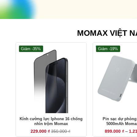
MOMAX VIỆT N
Giảm -35%
Giảm -19%
+
+
Kính cường lực Iphone 16 chống
Pin sạc dự phòng
nhìn trộm Momax
5000mAh Momax
229.000
₫
350.000
₫
899.000
₫
–
1.2