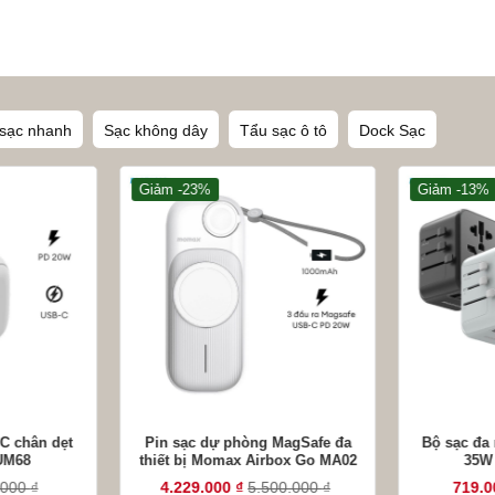
từ
899.000 ₫
đến
1.219.000 ₫
sạc nhanh
Sạc không dây
Tẩu sạc ô tô
Dock Sạc
Giảm -23%
Giảm -13%
+
+
C chân dẹt
Pin sạc dự phòng MagSafe đa
Bộ sạc đa 
UM68
thiết bị Momax Airbox Go MA02
35W
.000
₫
4.229.000
₫
5.500.000
₫
719.