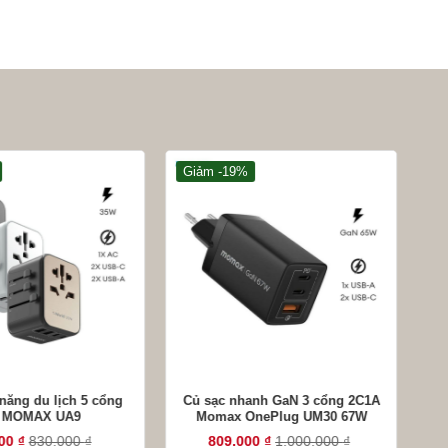
Giảm -19%
G
+
+
năng du lịch 5 cổng
Củ sạc nhanh GaN 3 cổng 2C1A
Củ
 MOMAX UA9
Momax OnePlug UM30 67W
000
₫
830.000
₫
809.000
₫
1.000.000
₫