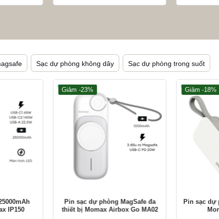
magsafe
Sạc dự phòng không dây
Sạc dự phòng trong suốt
Giảm -23%
Giảm -18%
+
+
 25000mAh
Pin sạc dự phòng MagSafe đa
Pin sạc dự
x IP150
thiết bị Momax Airbox Go MA02
Mom