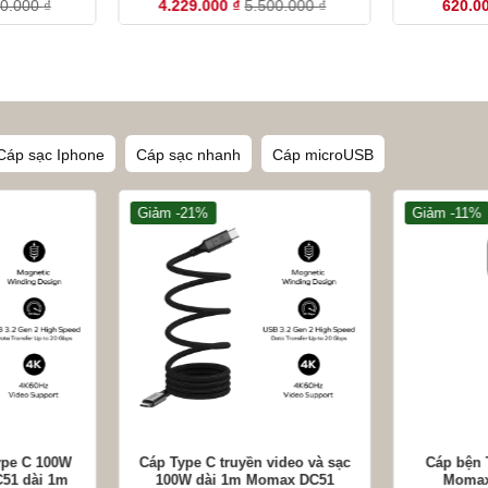
00.000
₫
4.229.000
₫
5.500.000
₫
620.0
Cáp sạc Iphone
Cáp sạc nhanh
Cáp microUSB
Giảm -21%
Giảm -11%
+
+
ype C 100W
Cáp Type C truyền video và sạc
Cáp bện 
51 dài 1m
100W dài 1m Momax DC51
Momax