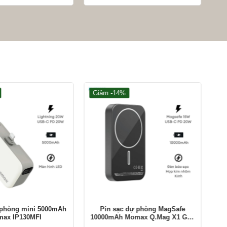
Giảm -14%
G
+
+
 phòng mini 5000mAh
Pin sạc dự phòng MagSafe
ax IP130MFI
10000mAh Momax Q.Mag X1 Gen
50
2 IP117A