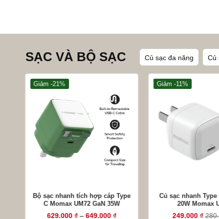
SẠC VÀ BỘ SẠC
Củ sạc đa năng
Củ 
Giảm -21%
Giảm -11%
+
+
Bộ sạc nhanh tích hợp cáp Type
Củ sạc nhanh Type 
C Momax UM72 GaN 35W
20W Momax 
Khoảng
629.000
₫
–
649.000
₫
249.000
₫
280