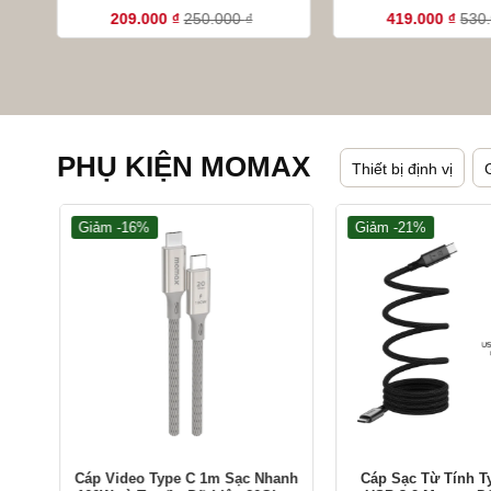
Momax DC31
209.000
₫
250.000
₫
419.000
₫
530
PHỤ KIỆN MOMAX
Thiết bị định vị
Giảm -16%
Giảm -21%
+
+
Cáp Video Type C 1m Sạc Nhanh
Cáp Sạc Từ Tính T