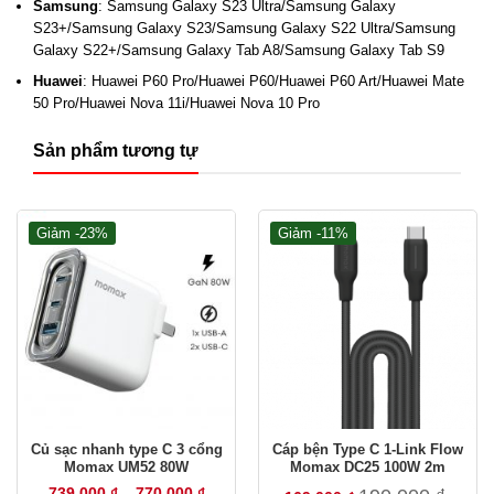
Samsung
: Samsung Galaxy S23 Ultra/Samsung Galaxy
284–286 Bình Lợi, P. Bình Lợi Trung, TP.HCM
S23+/Samsung Galaxy S23/Samsung Galaxy S22 Ultra/Samsung
Showroom
Galaxy S22+/Samsung Galaxy Tab A8/Samsung Galaxy Tab S9
329 Phan Xích Long, P. Cầu Kiệu, TP.HCM
Hà Nội
Huawei
: Huawei P60 Pro/Huawei P60/Huawei P60 Art/Huawei Mate
Số 18, BT2 Bán Đảo Linh Đàm, P. Hoàng Liệt, Hà Nội
50 Pro/Huawei Nova 11i/Huawei Nova 10 Pro
Sản phẩm tương tự
HOTLINE
UGREEN
0835 33 48 33
Giảm -23%
Giảm -11%
EDIFIER · JISULIFE & các thương hiệu khác
0834 33 48 33
TRUNG TÂM BẢO HÀNH
Khu vực Hồ Chí Minh
Số 21 Đào Duy Anh, P. Đức Nhuận, TP.HCM ·
0858 334
833
Củ sạc nhanh type C 3 cổng
Cáp bện Type C 1-Link Flow
T2–T7 · 8:00–12:00 & 13:30–17:30
Momax UM52 80W
Momax DC25 100W 2m
Khu vực Hà Nội
Khoảng
739.000
₫
–
770.000
₫