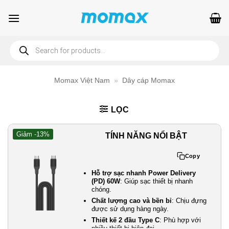
Bỏ
qua
nội
Products
dung
search
Momax Việt Nam
»
Dây cáp Momax
LỌC
Giảm -13%
TÍNH NĂNG NỔI BẬT
Copy
Hỗ trợ sạc nhanh Power Delivery
(PD) 60W
: Giúp sạc thiết bị nhanh
chóng.
Chất lượng cao và bền bỉ
: Chịu đựng
được sử dụng hàng ngày.
Thiết kế 2 đầu Type C
: Phù hợp với
nhiều thiết bị hiện đại.