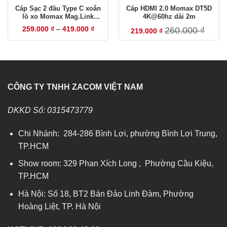
Cáp Sạc 2 đầu Type C xoắn
Cáp HDMI 2.0 Momax DT5D
lò xo Momax Mag.Link
4K@60hz dài 2m
100W
Khoảng
259.000
₫
–
419.000
₫
260.000
₫
219.000
₫
giá:
từ
259.000 ₫
đến
419.000 ₫
CÔNG TY TNHH ZACOM VIỆT NAM
DKKD Số: 0315473779
Chi Nhánh: 284-286 Bình Lợi, phường Bình Lợi Trung,
TP.HCM
Show room: 329 Phan Xích Long , Phường Cầu Kiệu,
TP.HCM
Hà Nội: Số 18, BT2 Bán Đảo Linh Đàm, Phường
Hoàng Liệt, TP. Hà Nội