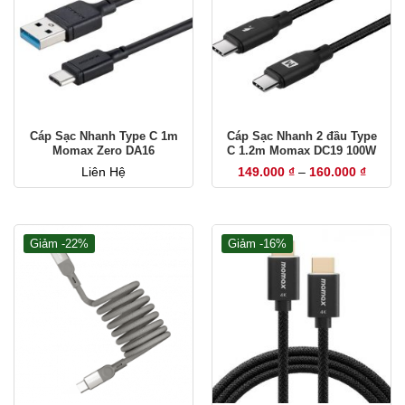
Cáp Sạc Nhanh Type C 1m
Cáp Sạc Nhanh 2 đầu Type
Momax Zero DA16
C 1.2m Momax DC19 100W
Khoản
Liên Hệ
149.000
₫
–
160.000
₫
giá:
từ
149.00
đến
160.00
Giảm -22%
Giảm -16%