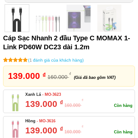
Truyền dữ liệu tốc độ cao
: Nhanh
chóng chuyển đổi dữ liệu giữa các thiết
bị.
Chiều dài lý tưởng
: Tiện lợi sử dụng
trong nhiều tình huống.
An toàn và tin cậy
: Bảo vệ quá nhiệt
Cáp Sạc Nhanh 2 đầu Type C MOMAX 1-
và quá tải.
Link PD60W DC23 dài 1.2m
(
đánh giá của khách hàng)
1
5
1
trên 5
dựa trên
139.000
₫
₫
160.000
đánh giá
(Giá đã bao gồm VAT)
- MO-3623
Xanh Lá
₫
₫
139.000
160.000
Còn hàng
- MO-3616
Hồng
₫
₫
139.000
160.000
Còn hàng