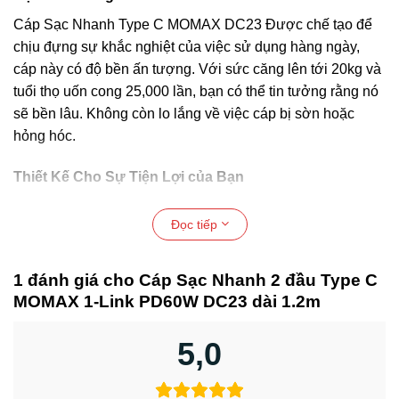
Cáp Sạc Nhanh Type C MOMAX DC23 Được chế tạo để
chịu đựng sự khắc nghiệt của việc sử dụng hàng ngày,
cáp này có độ bền ấn tượng. Với sức căng lên tới 20kg và
tuổi thọ uốn cong 25,000 lần, bạn có thể tin tưởng rằng nó
sẽ bền lâu. Không còn lo lắng về việc cáp bị sờn hoặc
hỏng hóc.
Thiết Kế Cho Sự Tiện Lợi của Bạn
Cáp Sạc Nhanh 2 đầu Type C MOMAX 1-Link DC23 được
Đọc tiếp
thiết kế với sự tiện lợi của bạn trong tâm trí. Nó dài hơn
một chút so với các loại cáp tiêu chuẩn, cho phép bạn linh
hoạt hơn khi sạc. Dù bạn đang trên tàu, trong quán cà phê,
1 đánh giá cho
Cáp Sạc Nhanh 2 đầu Type C
hay ở văn phòng, cáp này đều thực tế và đáng tin cậy.
MOMAX 1-Link PD60W DC23 dài 1.2m
Tương Thích Rộng Rãi
5,0
Cáp Sạc Nhanh 2 đầu Type C DC23 này tương thích với
hầu hết các thiết bị điện tử phổ biến. Nó hỗ trợ các thiết bị