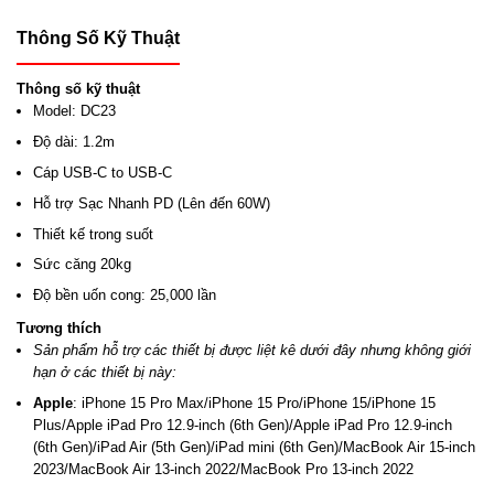
tối ưu.
Thông Số Kỹ Thuật
Nâng cấp trải nghiệm sạc của bạn với cáp Cáp Sạc Nhanh
Thông số kỹ thuật
2 đầu Type C MOMAX 1-Link DC23. Tận hưởng sạc
Model: DC23
nhanh và tin cậy, độ bền không đối thủ và thiết kế tiện lợi.
Độ dài: 1.2m
Sạc thiết bị của bạn với phong cách và giữ kết nối mọi lúc
Cáp USB-C to USB-C
mọi nơi.
Hỗ trợ Sạc Nhanh PD (Lên đến 60W)
Thiết kế trong suốt
Sức căng 20kg
THÔNG TIN LIÊN HỆ
CÔNG TY TNHH ZACOM VIỆT
Độ bền uốn cong: 25,000 lần
NAM
Tương thích
Sản phẩm hỗ trợ các thiết bị được liệt kê dưới đây nhưng không giới
Nhà phân phối UGREEN · CUKTECH · EDIFIER · JISULIFE ·
hạn ở các thiết bị này:
YOOBAO · TRONSMART · TRUSMI
Apple
: iPhone 15 Pro Max/iPhone 15 Pro/iPhone 15/iPhone 15
Plus/Apple iPad Pro 12.9-inch (6th Gen)/Apple iPad Pro 12.9-inch
(6th Gen)/iPad Air (5th Gen)/iPad mini (6th Gen)/MacBook Air 15-inch
CHI NHÁNH
2023/MacBook Air 13-inch 2022/MacBook Pro 13-inch 2022
Chi nhánh TP.HCM