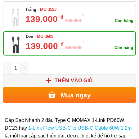
- MO-3593
Trắng
₫
₫
139.000
160.000
Còn hàng
- MO-3609
Đen
₫
₫
139.000
160.000
Còn hàng
Cáp Sạc Nhanh 2 đầu Type C MOMAX 1-Link PD60W DC23 dài 1.
THÊM VÀO GIỎ
Mua ngay
Cáp Sạc Nhanh 2 đầu Type C MOMAX 1-Link PD60W
DC23 hay
1-Link Flow USB-C to USB-C Cable 60W 1.2m
là một loại cáp sạc hiện đại, được thiết kế để hỗ trợ sạc