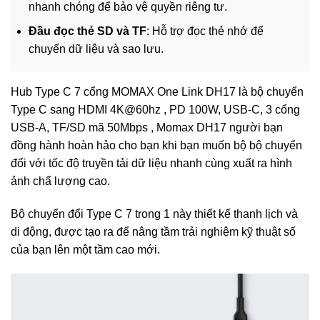
nhanh chóng để bảo vệ quyền riêng tư.
Đầu đọc thẻ SD và TF
: Hỗ trợ đọc thẻ nhớ để
chuyển dữ liệu và sao lưu.
Hub Type C 7 cổng MOMAX One Link DH17 là bộ chuyển
Type C sang HDMI 4K@60hz , PD 100W, USB-C, 3 cổng
USB-A, TF/SD mã 50Mbps , Momax DH17 người bạn
đồng hành hoàn hảo cho bạn khi bạn muốn bộ bộ chuyển
đổi với tốc độ truyền tải dữ liệu nhanh cùng xuất ra hình
ảnh chẩ lượng cao.
Bộ chuyển đổi Type C 7 trong 1 này thiết kế thanh lịch và
di động, được tạo ra để nâng tầm trải nghiệm kỹ thuật số
của bạn lên một tầm cao mới.