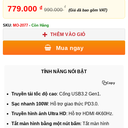
5
1
trên 5
dựa trên
779.000
₫
₫
990.000
đánh giá
(Giá đã bao gồm VAT)
SKU:
MO-2077
-
Còn Hàng
THÊM VÀO GIỎ
Mua ngay
TÍNH NĂNG NỔI BẬT
Copy
Truyền tải tốc độ cao
: Cổng USB3.2 Gen1.
Sạc nhanh 100W
: Hỗ trợ giao thức PD3.0.
Truyền hình ảnh Ultra HD
: Hỗ trợ HDMI 4K60Hz.
Tắt màn hình bằng một nút bấm
: Tắt màn hình