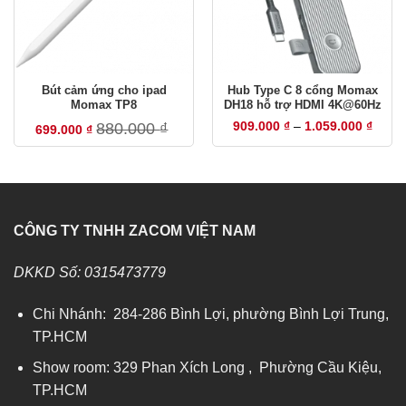
Số 18, BT2 Bán Đảo Linh Đàm, P. Hoàng Liệt, Hà Nội
HOTLINE
Bút cảm ứng cho ipad
Hub Type C 8 cổng Momax
UGREEN
Momax TP8
DH18 hỗ trợ HDMI 4K@60Hz
0835 33 48 33
Khoả
880.000
₫
909.000
₫
–
1.059.000
₫
699.000
₫
giá:
từ
EDIFIER · JISULIFE & các thương hiệu khác
909.0
0834 33 48 33
đến
1.059
CÔNG TY TNHH ZACOM VIỆT NAM
TRUNG TÂM BẢO HÀNH
Khu vực Hồ Chí Minh
Số 21 Đào Duy Anh, P. Đức Nhuận, TP.HCM ·
0858 334
DKKD Số: 0315473779
833
T2–T7 · 8:00–12:00 & 13:30–17:30
Chi Nhánh: 284-286 Bình Lợi, phường Bình Lợi Trung,
TP.HCM
Khu vực Hà Nội
BT2 – Ô 18, Bán Đảo Linh Đàm, P. Hoàng Liệt, Hà Nội ·
Show room: 329 Phan Xích Long , Phường Cầu Kiệu,
0888 334 833
TP.HCM
T2–T7 · 8:00–12:00 & 13:30–17:30