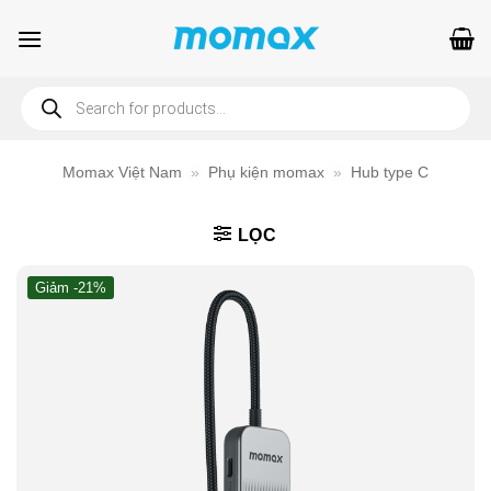
Bỏ
qua
nội
Products
dung
search
Momax Việt Nam
»
Phụ kiện momax
»
Hub type C
LỌC
Giảm -21%