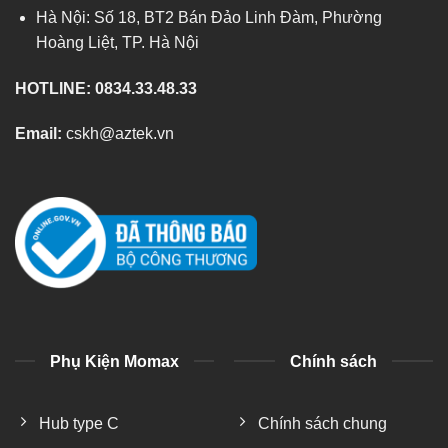
Hà Nội: Số 18, BT2 Bán Đảo Linh Đàm, Phường
Hoàng Liệt, TP. Hà Nội
Xem thời hạn bảo hành theo thương hiệu
HOTLINE: 0834.33.48.33
ZACOM Việt Nam — Nhà phân phối chính hãng
Cập nhập tháng 07/2026
Email:
cskh@aztek.vn
Phụ Kiện Momax
Chính sách
Hub type C
Chính sách chung