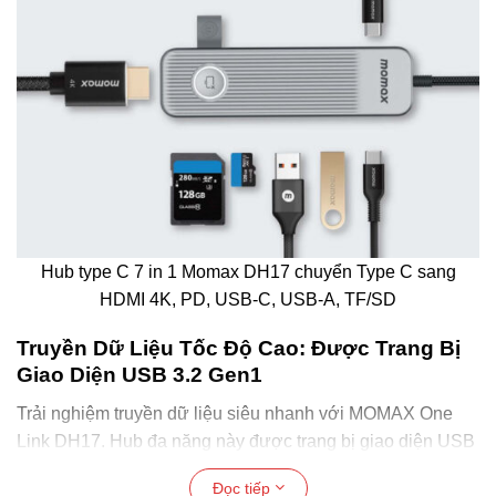
Hub type C 7 in 1 Momax DH17 chuyển Type C sang
HDMI 4K, PD, USB-C, USB-A, TF/SD
Truyền Dữ Liệu Tốc Độ Cao: Được Trang Bị
Giao Diện USB 3.2 Gen1
Trải nghiệm truyền dữ liệu siêu nhanh với MOMAX One
Link DH17. Hub đa năng này được trang bị giao diện USB
3.2 Gen1, cho phép bạn kết nối các thiết bị ngoại vi và tận
Đọc tiếp