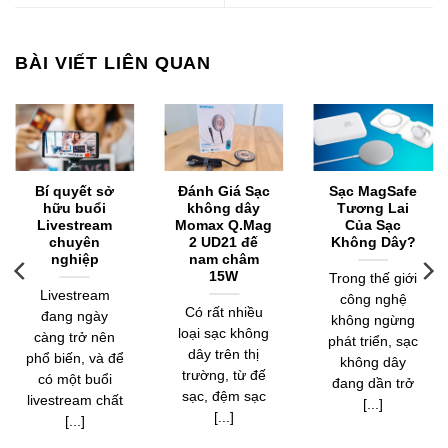
BÀI VIẾT LIÊN QUAN
Bí quyết sở
Đánh Giá Sạc
Sạc MagSafe
hữu buổi
không dây
Tương Lai
Livestream
Momax Q.Mag
Của Sạc
chuyên
2 UD21 đế
Không Dây?
nghiệp
nam châm
15W
Trong thế giới
Livestream
công nghệ
Có rất nhiều
đang ngày
không ngừng
loại sạc không
càng trở nên
phát triển, sạc
dây trên thị
phổ biến, và để
không dây
trường, từ đế
có một buổi
đang dần trở
sạc, đệm sạc
livestream chất
[...]
[...]
[...]