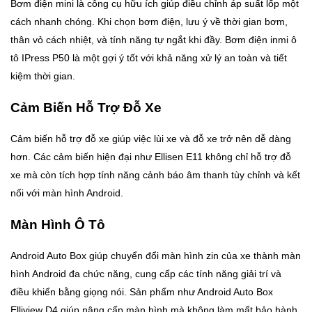
Bơm điện mini là công cụ hữu ích giúp điều chỉnh áp suất lốp một
cách nhanh chóng. Khi chọn bơm điện, lưu ý về thời gian bơm,
thân vỏ cách nhiệt, và tính năng tự ngắt khi đầy. Bơm điện inmi ô
tô IPress P50 là một gợi ý tốt với khả năng xử lý an toàn và tiết
kiệm thời gian.
Cảm Biến Hỗ Trợ Đỗ Xe
Cảm biến hỗ trợ đỗ xe giúp việc lùi xe và đỗ xe trở nên dễ dàng
hơn. Các cảm biến hiện đại như Ellisen E11 không chỉ hỗ trợ đỗ
xe mà còn tích hợp tính năng cảnh báo âm thanh tùy chỉnh và kết
nối với màn hình Android.
Màn Hình Ô Tô
Android Auto Box giúp chuyển đổi màn hình zin của xe thành màn
hình Android đa chức năng, cung cấp các tính năng giải trí và
điều khiển bằng giọng nói. Sản phẩm như Android Auto Box
Elliview D4 giúp nâng cấp màn hình mà không làm mất bảo hành