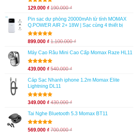
Được xếp
129.000
₫
190.000
₫
hạng
5.00
5 sao
Pin sạc dự phòng 20000mAh từ tính MOMAX
Q.POWER AIR 2+ 18W | Sạc cùng 4 thiết bị
Được xếp
899.000
₫
1.100.000
₫
hạng
5.00
5 sao
Máy Cạo Râu Mini Cao Cấp Momax Raze HL11
Được xếp
439.000
₫
540.000
₫
hạng
5.00
5 sao
Cáp Sạc Nhanh iphone 1.2m Momax Elite
Lightning DL11
Được xếp
349.000
₫
430.000
₫
hạng
5.00
5 sao
Tai Nghe Bluetooth 5.3 Momax BT11
Được xếp
569.000
₫
700.000
₫
hạng
5.00