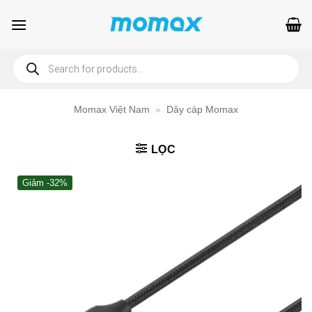
Bỏ
qua
nội
Products
dung
search
Momax Việt Nam
»
Dây cáp Momax
LỌC
Giảm -32%