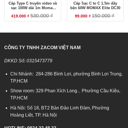
Cáp Type C truyền video và
Cáp Sạc C to C 1.5m dây
sạc 100W dài 1m Momax
bện 60W MOMAX Elite DC30
Xem thời hạn bảo hành theo thương hiệu
DC51
530.000
₫
150.000
₫
419.000
₫
99.000
₫
ZACOM Việt Nam — Nhà phân phối chính hãng
Cập nhập tháng 07/2026
CÔNG TY TNHH ZACOM VIỆT NAM
DKKD Số: 0315473779
Chi Nhánh: 284-286 Bình Lợi, phường Bình Lợi Trung,
TP.HCM
Show room: 329 Phan Xích Long , Phường Cầu Kiệu,
TP.HCM
Hà Nội: Số 18, BT2 Bán Đảo Linh Đàm, Phường
Hoàng Liệt, TP. Hà Nội