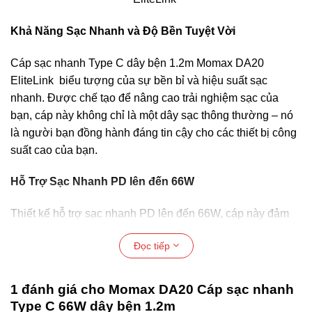
Khả Năng Sạc Nhanh và Độ Bền Tuyệt Vời
Cáp sạc nhanh Type C dây bện 1.2m Momax DA20
EliteLink biểu tượng của sự bền bỉ và hiệu suất sạc
nhanh. Được chế tạo để nâng cao trải nghiệm sạc của
bạn, cáp này không chỉ là một dây sạc thông thường – nó
là người bạn đồng hành đáng tin cậy cho các thiết bị công
suất cao của bạn.
Hỗ Trợ Sạc Nhanh PD lên đến 66W
Thiết kế hỗ trợ sạc nhanh PD lên đến 66W, cáp này đảm
bảo thiết bị của bạn nhận được nguồn điện cần thiết một
Đọc tiếp
cách nhanh chóng và hiệu quả. Cấu trúc nylon bện ba lớp
làm cho nó cực kỳ chắc chắn và bền bỉ, chịu được thử
thách theo thời gian và sử dụng hàng ngày mà không làm
1 đánh giá cho
Momax DA20 Cáp sạc nhanh
giảm hiệu suất.
Type C 66W dây bện 1.2m