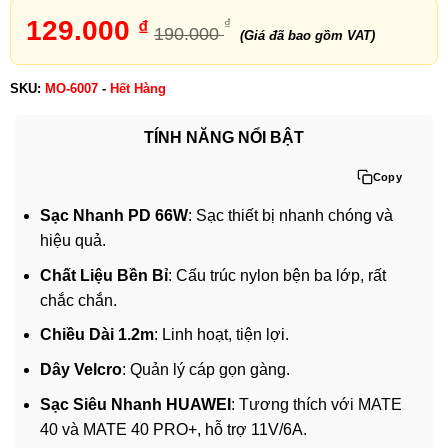
5
1
trên 5
dựa trên
129.000
₫
₫
190.000
đánh giá
(Giá đã bao gồm VAT)
SKU:
MO-6007
-
Hết Hàng
TÍNH NĂNG NỔI BẬT
Copy
Sạc Nhanh PD 66W
: Sạc thiết bị nhanh chóng và
hiệu quả.
Chất Liệu Bền Bỉ
: Cấu trúc nylon bện ba lớp, rất
chắc chắn.
Chiều Dài 1.2m
: Linh hoạt, tiện lợi.
Dây Velcro
: Quản lý cáp gọn gàng.
Sạc Siêu Nhanh HUAWEI
: Tương thích với MATE
40 và MATE 40 PRO+, hỗ trợ 11V/6A.